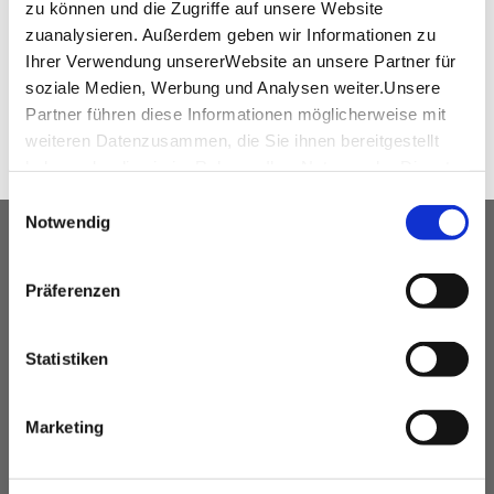
zu können und die Zugriffe auf unsere Website
zuanalysieren. Außerdem geben wir Informationen zu
Ihrer Verwendung unsererWebsite an unsere Partner für
WEITEREMPFEHLEN
soziale Medien, Werbung und Analysen weiter.Unsere
Partner führen diese Informationen möglicherweise mit
weiteren Datenzusammen, die Sie ihnen bereitgestellt
haben oder die sie im Rahmen IhrerNutzung der Dienste
gesammelt haben.
Einwilligungsauswahl
Impressum
|
Datenschutzerklärung
Notwendig
UNSER SERVICE FÜR
VERANSTALTUNGSPLANER
Präferenzen
kostenfreie Beratung
Statistiken
Vermittlung von Veranstaltungslocations &
Dienstleistern
Hotelkontingente
Marketing
kostenfreies online Hotel-Buchungstool
Rahmenprogramme