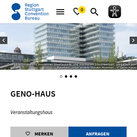
Startseite
GENO-Haus
0
Das GENO-Haus mit moderner Glasfassade und mehreren Stockwerken, umgeben von
Bäumen, unter einem blauen Himmel., © Geno-Haus
GENO-HAUS
Veranstaltungshaus
MERKEN
ANFRAGEN