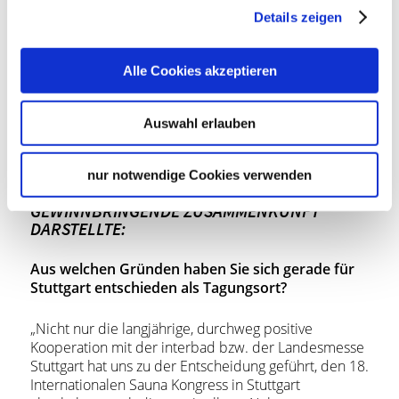
Details zeigen
JENNIFER JAEKEL, PROJEKT- UND
MARKETINGMANAGERIN BEIM DEUTSCHEN
Alle Cookies akzeptieren
SAUNA-BUND E.V., FASST IHRE ERFAHRUNGEN
MIT DEM 18. INTERNATIONALEN SAUNA
KONGRESS ZUSAMMEN, DER FÜR ÜBER 200
Auswahl erlauben
TEILNEHMENDE AUS 16 LÄNDERN TROTZ
ANSPRUCHSVOLLER RAHMENBEDINGUNGEN
UND BESONDERS HETEROGENER
nur notwendige Cookies verwenden
TEILNEHMERSCHAFT EINE
GEWINNBRINGENDE ZUSAMMENKUNFT
DARSTELLTE:
Aus welchen Gründen haben Sie sich gerade für
Stuttgart entschieden als Tagungsort?
„Nicht nur die langjährige, durchweg positive
Kooperation mit der interbad bzw. der Landesmesse
Stuttgart hat uns zu der Entscheidung geführt, den 18.
Internationalen Sauna Kongress in Stuttgart