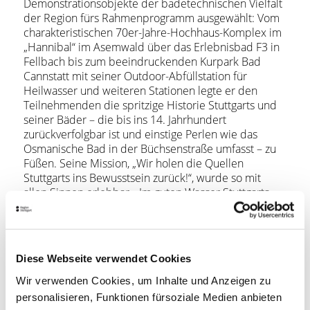
Demonstrationsobjekte der badetechnischen Vielfalt
der Region fürs Rahmenprogramm ausgewählt: Vom
charakteristischen 70er-Jahre-Hochhaus-Komplex im
„Hannibal“ im Asemwald über das Erlebnisbad F3 in
Fellbach bis zum beeindruckenden Kurpark Bad
Cannstatt mit seiner Outdoor-Abfüllstation für
Heilwasser und weiteren Stationen legte er den
Teilnehmenden die spritzige Historie Stuttgarts und
seiner Bäder – die bis ins 14. Jahrhundert
zurückverfolgbar ist und einstige Perlen wie das
Osmanische Bad in der Büchsenstraße umfasst – zu
Füßen. Seine Mission, „Wir holen die Quellen
Stuttgarts ins Bewusstsein zurück!“, wurde so mit
allen Sinnen erlebbar. „Im guten Wasser Stuttgarts
werden Leiden kuriert. Dank attraktiver Ideen folgt
uns zunehmend auch ein junges Publikum. Wir
wollen deshalb die Kooperation zwischen den
Stuttgarter Bäderbetrieben und dem Stuttgart
Diese Webseite verwendet Cookies
Convention Bureau für die weitere Bekanntmachung
der Destination Stuttgart im Kontext „Wasser“ weiter
Wir verwenden Cookies, um Inhalte und Anzeigen zu
sprudeln lassen.“
personalisieren, Funktionen fürsoziale Medien anbieten