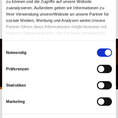
zu können und die Zugriffe auf unsere Website
zuanalysieren. Außerdem geben wir Informationen zu
WEITEREMPFEHLEN
Ihrer Verwendung unsererWebsite an unsere Partner für
soziale Medien, Werbung und Analysen weiter.Unsere
Partner führen diese Informationen möglicherweise mit
weiteren Datenzusammen, die Sie ihnen bereitgestellt
haben oder die sie im Rahmen IhrerNutzung der Dienste
gesammelt haben.
Einwilligungsauswahl
Impressum
|
Datenschutzerklärung
Notwendig
Präferenzen
Statistiken
Rede Internationaler Sauna Kongress, © Deutscher Sauna-Bund e.V.
„ÜBERS FACHLICHE
Marketing
INTERNATIONAL FREUNDE
FINDEN“